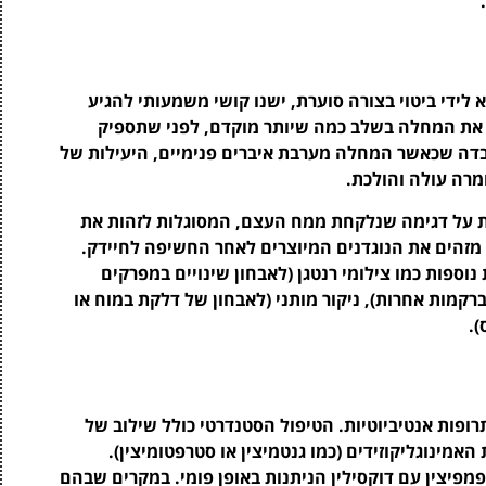
ידי ביטוי בצורה סוערת, ישנו קושי משמעותי להגיע
ת את המחלה בשלב כמה שיותר מוקדם, לפני שתספיק
בדה שכאשר המחלה מערבת איברים פנימיים, היעילות של
מרה עולה והולכת.
ת על דגימה שנלקחת ממח העצם, המסוגלות לזהות את
זהים את הנוגדנים המיוצרים לאחר החשיפה לחיידק.
נוספות כמו צילומי רנטגן (לאבחון שינויים במפרקים
צסים במוח או ברקמות אחרות), ניקור מותני (לאבחון של דלקת במוח או
).
רופות אנטיביוטיות. הטיפול הסטנדרטי כולל שילוב של
אמינוגליקוזידים (כמו גנטמיצין או סטרפטומיצין).
פמפיצין עם דוקסילין הניתנות באופן פומי. במקרים שבהם