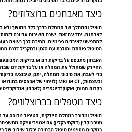
במקרים חריגים בלבד הסיבוכים יובילו למות החולה.
כיצד מאבחנים ברוצלוזיס?
הואיל והמהלך של המחלה בדרך כלל ממושך ולא בא ל
לאבחנה. יחד עם זאת, ישנה חשיבות עליונה לזהו
להתפשט לאיברים פנימיים. הסיבה לכך נעוצה בעו
הטיפול פוחתת והולכת עם הזמן ובמקביל דרגת החו
האבחון מתבסס על בדיקות דם או בדיקות המבוצעו
החיידק שמחולל את המחלה או על בדיקת דם שבה מ
כדי לאבחן את סיבוכי המחלה, יתכן שיבוצעו בדיקות 
ובעצמות), CT או MRI (לזיהוי של אב
בקרום המוח) ואקוקרדיוגפריה (לאבחון אנדוקרדיטיס
כיצד מטפלים בברוצלוזיס?
הואיל ומדובר במחלה חיידקית, הטיפול מבוסס על ת
טטרציקלין (דוקסיצקלין) עם אנטיביוטיקה ממשפחת ה
במקרים מסוימים טיפול הבחירה יכלול שילוב של רי