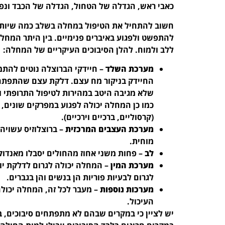
כאבי ראש, הגדלה של הטחול, הגדלה של הכבד ונפי
חשוב להתחיל את הטיפול במחלה בשלב כמה שיותר 
להתפשט ולפגוע באיברים פנימיים. בין היתר המחל
ללב ולמוח. להלן הסיבוכים העיקריים של המחלה:
מערכת השלד
– חיידקי הברוצלה נוטים להתמ
החיידק בניקור מח עצם. דלקת עצם שהתפתחה
שלא מגיבה היטב במהירות לטיפול התרופתי ו
כמו כן המחלה יכולה לפגוע במפרקים שונים,
(קרסוליים, ברכיים וירכיים).
מערכת העצבים המרכזית
– ברוצלוזיס עשויה
מוחית.
לב
– פחות משני אחוז מהחולים יסבלו מאנדוק
מערכת המין
– המחלה יכולה לגרום לדלקת יות
לגרום לבעיות פוריות הן בנשים והן בגברים.
מערכות נוספות
– מעבר לכל זה, המחלה יכולה
העיכול.
יש לציין כי במקרים שבהם לא מתפתחים סיבוכים, 