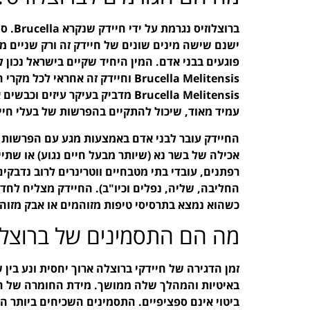
ברוצלוזיס נגרמת 
ישנם שישה מינים שונים של חיידק זה ורק שניים מ
פוגעים בבני אדם. המין היחיד שקיים בישראל נכון ל
Brucella Melitensis וחיידק זה אחר
Brucella Melitensis מדביק בעיקר ע
עמיד מאוד, שיכול להתקיים בהפרשות של בעלי חיי
החיידק עובר לבני אדם באמצעות מגע עם הפרשות ש
אכילה של בשר נא (שיותר מבעל חיים נגוע) או שתי
רפתנים, עובדי בתי מטבחיים ווטרינרים לרוב נדבקי
החליבה, שליה, נפלים וכיו"ב). החיידק מצליח לחדו
כשהוא נמצא בתרסיסי טיפות מזוהמים או אבק מזוהם 
מה הם התסמינים של ברוצלו
זמן הדגירה של חיידקי ברוצלה ארוך יחסית ונע ב
באיטיות והמהלך שלה ממושך. מידת החומרה של ה
ביטוי אינם ספציפיים. התסמינים השכיחים ביותר ה