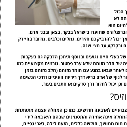
על ידי חיידק שנקרא Brucella. סך הכול
הם לא
היום הוא
אי לכל מקרי הברוצלוזיס שתועדו בישראל בבקר, בצאן ובבני אדם.
יזים וכבשים אך יכול להדביק גם חזירים, גמלים וכלבים. מדובר בחיידק
ם ובקרקע עד חצי שנה.
ל בעלי חיים נגועים ובנוסף תיתכן הדבקה גם בעקבות
יה של חלב מזוהם שלא עבר פסטור. גורמים מקצועיים כמו
ם לאחר שבאו במגע עם חומר מזוהם (חלב מזוהם בזמן
ר לגוף של אדם בריא דרך ריריות העיניים ודרכי הנשימה
וכן יכול לחדור דרך סדקים או חתכים בעור.
זיס?
ין שבועיים לארבעה חודשים. כמו כן המחלה עצמה מתפתחת
מחלה אינה אחידה והתסמינים שבהם היא באה לידי
ם חום ממושך, חולשה כללית, הזעת לילה, כאבי גפיים,