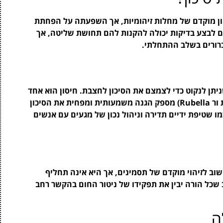
חון מוקדם של מחלות זיהומיות, אך השפעתה על הפחתת
ים לבצע בדיקות יכולה להקנות להם תחושת שליטה, אך
ברורים בשלב ההתחלתי.
יתן לנקוט כדי לצמצם את הסיכון לחצבת. חיסון הוא אחד
הצעדים החשובים ביותר. חיסון MMR (חצבת, חזרת ור Rubella) מספק הגנה משמעותית ומפחית את הסיכון
מו שטיפת ידיים תדירה וניהול נכון של מגעים עם אנשים
שוב לזיהוי מוקדם של תסמינים, אך היא אינה תחליף
 שכל הורה יבין את תפקידו של ניטור החום בהקשר רחב
ה