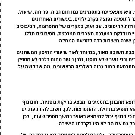
היא מתאפיינת בתסמינים כמו חום גבוה, פריחה, שיעול,
ר לתופעה נפוצה בקרב ילדים, בעשורים האחרונים
ות לחיסונים. עם זאת, במקרים של התפרצות, הסיבוכים
ניים ודלקת במערכת העצבים המרכזית. הסיבוכים הללו
כן ישנה חשיבות רבה למניעת המחלה.
צבת חשובה מאוד, במיוחד לאור שיעורי החיסון המשתנים
ם ובני נוער שלא חוסנו, ולכן ניטור החום בלבד לא מספק
 מתבטאת בחום גבוה בשלביה הראשונים, מה שמקשה על
ופא מתבונן בתסמינים ומבצע בדיקות גופניות. חום גוף
הוא מופיע בתחילת ההתפרצות. לכן, חשוב להיות ערניים
כי הנגיף יכול להימצא באוויר במשך מספר שעות, ולכן
ק גם אם הם לא היו בקרבתו הישירה.
את הטמפרטורה, אלא גם לפנות למומחה רפואי במקרה של