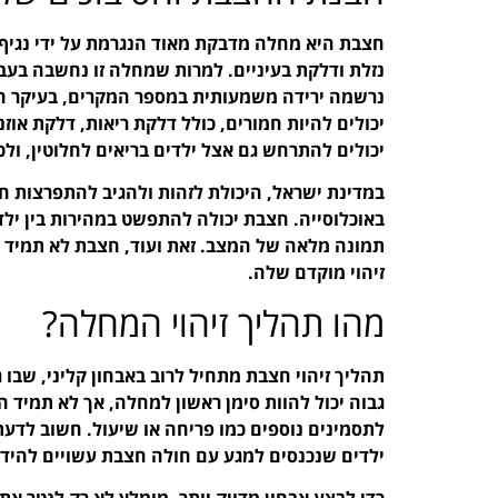
חצבת היא מחלה מדבקת מאוד הנגרמת על ידי נגיף. 
נזלת ודלקת בעיניים. למרות שמחלה זו נחשבה בעב
נרשמה ירידה משמעותית במספר המקרים, בעיקר הוד
יכולים להיות חמורים, כולל דלקת ריאות, דלקת אוז
יכולים להתרחש גם אצל ילדים בריאים לחלוטין, ול
במדינת ישראל, היכולת לזהות ולהגיב להתפרצות ח
באוכלוסייה. חצבת יכולה להתפשט במהירות בין ילדי
תמונה מלאה של המצב. זאת ועוד, חצבת לא תמיד
זיהוי מוקדם שלה.
מהו תהליך זיהוי המחלה?
תהליך זיהוי חצבת מתחיל לרוב באבחון קליני, שבו ר
גבוה יכול להוות סימן ראשון למחלה, אך לא תמיד 
לתסמינים נוספים כמו פריחה או שיעול. חשוב לדעת 
ילדים שנכנסים למגע עם חולה חצבת עשויים להידב
כדי לבצע אבחון מדויק יותר, מומלץ לא רק לנטר 