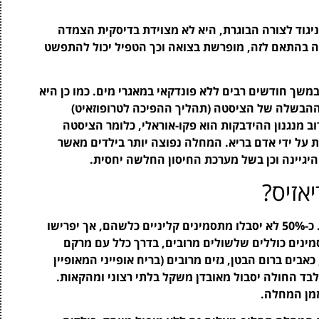
גוד לצורה הבוגרת, היא לא מצוידת בדיסקית הצמדה
טה בהתאם לזה, מופרשת בצואה וכך הטפיל יכול להתפשט
במשך חודשים רבים ללא פונדקאי במאגרי מים. כמו כן היא
. ההבשלה של הציסטה (תהליך ההפיכה לטרופוזאיט)
 מנגנון ההידבקות הוא פקו-אוראלי, כלומר הציסטה
על ידי אדם בריא. המחלה נפוצה יותר בילדים מאשר
יגיינה וכן בשל מערכת החיסון החלשה יחסית.
אזיס?
תקופת הדגירה של הטפיל נעה בין שבוע לשבועיים. כ-50% לא יסבלו מתסמינים קליניים כלשהם, אך יפרישו
מינים כוללים שלשולים מרובים, בדרך כלל עם מרקם
אבים ברום הבטן, גזים מרובים (בריח אופייני המאופיין
בלבד החולה יסבול מאובדן משקל בלתי רצוני ומהקאות.
זמן המחלה.