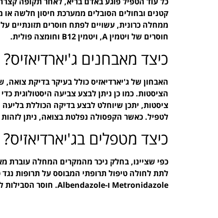
כל עוד הטפיל פוגע באדם בריא, לאחר תקופה קצרה
קטנים ובחולים הסובלים ממערכת חיסון חלשה או 
ממחלה כרונית, עשויים לפתח חוסרים תזונתיים על 
חוסרים של ויטמין A, ויטמין B12 וחומצה פולית.
כיצד מאבחנים ג'יארדיאזיס?
האבחון של ג'יארדיאזיס כולל בעיקר בדיקת צואה, ש
הציסטות. כמו כן ניתן לבצע צביעה היסטולוגית כדי
ציסטות, יתכן שיוחלט לבצע בדיקה הכוללת בליעה 
לטפיל. כאשר הקפסולה נפלטת בצואה, ניתן לזהות 
כיצד מטפלים בג'יארדיאזיס?
כפי שציינו, בחלק ניכר מהמקרים המחלה עוברת מאל
Metronidazole ו-Albendazole. חוסר הסבילות לחלב עשוי להימשך מספר חודשים לאחר סיום הטיפול.