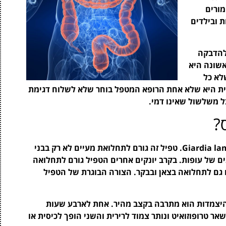
מורים
ת ובילדים
 להדבקה
אשונה היא
לא כל
ית היא שלא אחת הרופא המטפל בוחר שלא לשלוח דגימת
ל משלשול שאינו דמי.
?
הגורם לג'יארדיאזיס הוא טפיל חד תאי הנקרא Giardia lamblia. טפיל זה גורם לתחלואת מעיים לא רק בבני
נים של עופות. בקרב יונקים אחרים הטפיל גורם לתחלואה
ום גם לתחלואה בצאן ובבקר. הצורה הבוגרת של הטפיל
ההיצמדות הוא מתרבה בקצב מהיר. אחת לארבע שעות
 טרופוזואיט ונותר צמוד לרירית והשני הופך לכיסית או