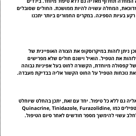
 המחלה תחלוף מאליה גם ללא טיפול מיוחד. בילדים
מדוכאת, המחלה עשויה להיות ממושכת. החולים שסובלים
רקע בעיות הספיגה. במקרים החמורים ביותר יתכנו
כן ניתן לזהות במיקרוסקופ את הצורה האופיינית של
 לזהות את הטפיל. הואיל וישנם חולים שלא מפרישים
של קפסולה מיוחדת, הקשורה לחוט בעל אפיניות גבוהה
את נוכחות הטפיל על החוט הקשור אליה בבדיקת מעבדה.
יה גם ללא כל טיפול. יחד עם זאת, יתכן בהחלט שיוחלט
לתת לחולה טיפול תרופתי המבוסס על תרופות נגד טפילים כמו Quinacrine, Tinidazole, Furazolidine,