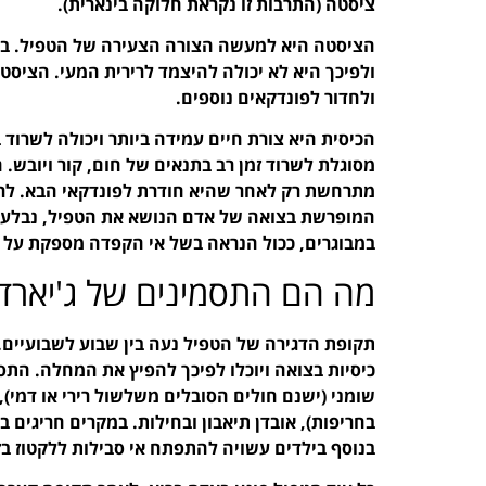
ציסטה (התרבות זו נקראת חלוקה בינארית).
הציסטה היא למעשה הצורה הצעירה של הטפיל. בני
ולפיכך היא לא יכולה להיצמד לרירית המעי. הציס
ולחדור לפונדקאים נוספים.
הכיסית היא צורת חיים עמידה ביותר ויכולה לשרוד 
מסוגלת לשרוד זמן רב בתנאים של חום, קור ויובש
מתרחשת רק לאחר שהיא חודרת לפונדקאי הבא. לרוב
המופרשת בצואה של אדם הנושא את הטפיל, נבלעת 
במבוגרים, ככול הנראה בשל אי הקפדה מספקת על ה
מה הם התסמינים של ג'יארדי
כיסיות בצואה ויוכלו לפיכך להפיץ את המחלה. התס
שומני (ישנם חולים הסובלים משלשול רירי או דמי), כ
בחריפות), אובדן תיאבון ובחילות. במקרים חריגים 
בנוסף בילדים עשויה להתפתח אי סבילות ללקטוז ב