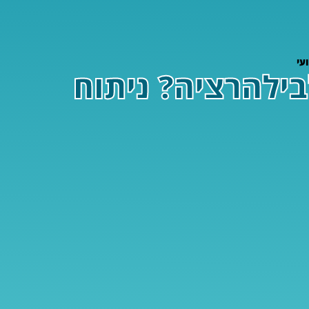
יכון לבילהרציה? ניתוח