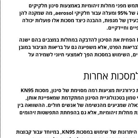
ל המשתמש מפני מחלות זיהומיות באמצעות סינון חלקיקים
באוויר. המאפיינים שלהם כוללים יכולת סינון גבוהה של 95% ומעלה עבור חלקיקי aerosol, מה שמקנה להן
עידן של מגפות, ההבנה כיצד מסכות אלו פועלות יכולה
ים וחיידקיים.
במחקרים שנערכו, נמצא כי השימוש במסכות KN95 הפחית את הסיכון להדבקה במחלות במצבים בהם ישנה
ריאות הפרט, אלא משפיעה גם על בריאות הציבור במובן
יים, השימוש במסכות הפך לאמצעי חיוני לשמירה על
בזמן שמסכות רפואיות אחרות כמו מסכות בד ומסכות כירורגיות מציעות רמה מסוימת של סינון, מסכות KN95
טמון בטכנולוגיית הסינון המתקדמת שמאפיינת אותן,
כאלה שמגיעים מהנשימה של אנשים חולים. ההשוואה בין
ון לא רק במניעת מחלות זיהומיות, אלא גם בהפחתת התפשטות זיהומים
לכן, לאור המידע הקיים, ישנה חשיבות רבה בהבנת היתרונות של שימוש במסכות KN95, במיוחד עבור קבוצות