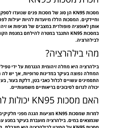
מסכות KN95 הן סוג של מסכות פנים שנועדו
אותן לאופציה פופולרית במצבים של מגיפות או זי
במסכות KN95 התגבר במטרה להילחם במגפת
לבילהרציה.
מהי בילהרציה?
בילהרציה היא מחלה זיהומית הנגרמת על ידי טפילי
המחלה נפוצה בעיקר במדינות טרופיות, אך יש לה חש
התסמינים עשויים לכלול כאבי בטן, דלקת בעור, ב
יכולה לגרום לסיבוכים בריאותיים משמעותיים.
האם מסכות KN95 יכולות להגן מפני בילהרציה?
למרות שמסכות KN95 מציעות הגנה מפ
שנמצאים במים. בילהרציה מועברת בעיקר במגע עם מ
מסכות KN95 על הסיכון לבילהרציה היא מו