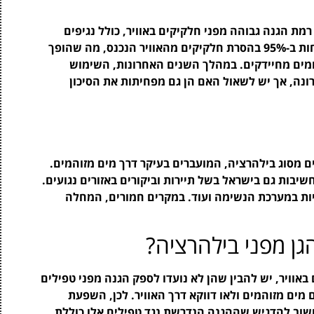
 לספק רמת הגנה גבוהה מפני חלקיקים באוויר, כולל נגיפים
וחיידקים. המסכות הללו מיועדות להיות יעילות לפחות ב-95% בהסרת חלקיקים מהאוויר הנכנס, מה שהופך
הומים מחיידקים. במהלך השנים האחרונות, השימוש
 הקורונה, אך יש לשאול האם הן גם מפחיתות את הסיכון
ם מסוג בילהרציה, המועברים בעיקר דרך מים מזוהמים.
יבות גם בישראל בשל תיירות וביקורים באזורים נגועים.
עיות במערכת הנשימה ועוד. במקרים חמורים, המחלה
ני חלקיקים באוויר, יש להבין שהן לא נועדו לספק הגנה מפני טפילים
ים מזוהמים ולאו דווקא דרך האוויר. לכן, השפעת
גבלת. חשוב להדגיש שההגנה הנדרשת נגד טפילים אלו כוללת