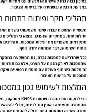
בסיכון גבוה כמו קשישים או אנשים עם מחלות רקע
במניעת הדבקה ובשמירה על בריאות הציבור.
תהליכי חקר ופיתוח בתחום 
תעשיית המסכות עברה שינוי משמעותי בשנים האחרו
יעילות יותר. במחקרים שנערכו, נמצא כי תהליכים כ
מתקדמים משפרים את יעילות המסכות. תהליכים אלו
נוחות השימוש, דבר המהווה יתרון נוסף.
ככל שהדרישה למסכות גברה, גם ההשקעה במחקר ופ
שהמסכות לא רק מגנות על הפרט, אלא גם תורמות
זה מלוות בשיתוף פעולה עם מוסדות רפואיים ואקד
המסכות על בריאות הציבור.
המלצות לשימוש נכון במסכות N95
כדי למקסם את ההגנ
שהמסכה מתאימה באופן טוב לפנים, מבלי להשאיר 
מסכה שאינה מותאמת היטב יכולה להפחית את היעילות שלה ע