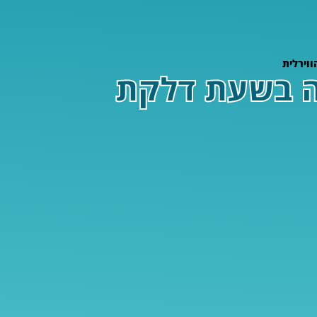
וירלית
ה בשעת דלקת