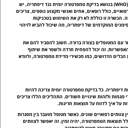
כדי ליישם את ההנחיות של ארגון הבריאות העולמי (WHO) בנושא בדיקת טמפרטורה יומית נגד דיפתריה, יש
איים, כולל רופאים, אחים ואנשי מקצוע נוספים, צריכים
ה. הכשרה זו כוללת לא רק את השימוש בטכניקות
מנים המוקדמים של דיפתריה, מה שיכול להביא לזיהוי
 עם המטופלים בצורה ברורה. חשוב להסביר להם את
האפשריות. זה יכול להפחית חרדה ולשפר את שיתוף
הכלים הדרושים, כמו מכשירי מדידת טמפרטורה, ולוודא
 דיפתריה. כל בדיקת טמפרטורה יומית צריכה להיות
 מגמות ולזהות שינויים חשודים. התהליכים הללו צריכים
ות על איך לדווח על תוצאות חריגות.
 צוותים רפואיים שונים. כאשר מטופל מועבר בין מסגרות
ל תוצאות הטמפרטורה, יהיה זמין. זה יאפשר לצוותים
רות אם מתעורר חשש לדיפתריה.