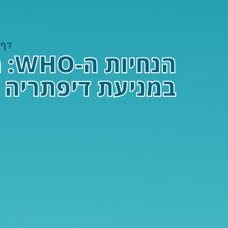
דף 
הנ
במניעת דיפתריה