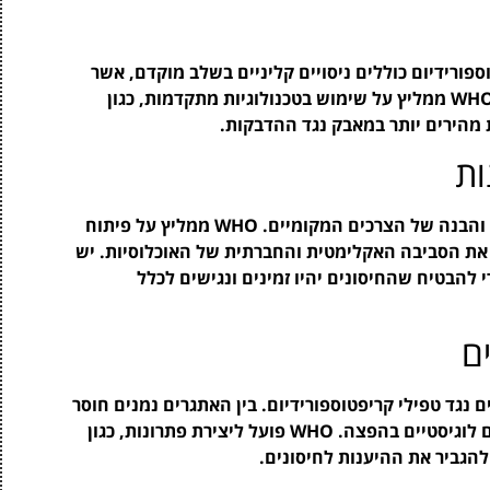
ספורידיום כוללים ניסויים קליניים בשלב מוקדם, אשר
נועדו לבדוק את הבטיחות והיעילות של החיסונים. WHO ממליץ על שימוש בטכנולוגיות מתקדמות, כגון
ות
יישום החיסונים במדינות שונות מצריך תכנון קפדני והבנה של הצרכים המקומיים. WHO ממליץ על פיתוח
ן את הסביבה האקלימטית והחברתית של האוכלוסיות. יש
להבטיח שהחיסונים יהיו זמינים ונגישים לכלל
ם
 נגד טפילי קריפטוספורידיום. בין האתגרים נמנים חוסר
מודעות ציבורית, מורכבות במנגנוני ההדבקה וקשיים לוגיסטיים בהפצה. WHO פועל ליצירת פתרונות, כגון
הגביר את ההיענות לחיסונים.