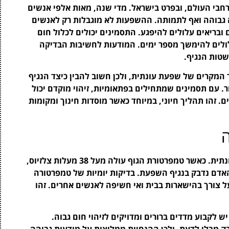
חבי העולם, ובפרט בישראל. מדי שנה, מאות אלפי אנשים
 גבוהה ואף לתמותה. ההשפעות לא מוגבלות רק לאנשים
 ובריאים עלולים להיפגע. התסמינים יכולים לכלול חום
 עלולים להימשך מספר ימים. המודעות לחשיבות הבדיקה
טות הנגיף.
המקרים של שפעת עונתית, ולכן חשוב להבין כיצד הנגיף
ר. עם תסמינים שמתחילים בפתאומיות, זיהוי מוקדם יכול
. זהו תהליך חיוני, במיוחד כאשר מוסדות חינוך ומקומות
ה
חום גבוה הוא אחד הסימנים הבולטים של שפעת עונתית. כאשר טמפרטורת הגוף עולה מעל 38 מעלות צלזיוס,
שהאדם נדבק בנגיף השפעת. בדיקות יומיות של טמפרטורה
 צורך בהישארות בבית ואי חשיפה לאנשים אחרים. זהו
ש לקבוע מדדים ברורים ומדויקים לזיהוי חום גבוה.
 מבלי לדעת, ולכן ההנחיות ממליצות על מודעות גבוהה