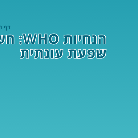
דף ה
הנחיו
שפעת עונתית