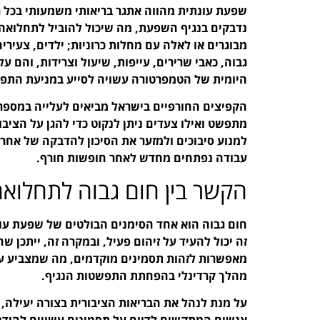
שפעת עונתית מהווה אתגר בריאותי משמעותי בכל ר
נדבקים בנגיף השפעת, מה שיכול להוביל לתחלואה
מבוגרים או לאלה עם מחלות כרוניות; ילדים, צעירים
גבוה, כאבי שרירים, עייפות, שיעול וצרידות, והם
היומית של הטמפרטורה עשויה לסייע במניעת התפש
הקפיצים החורפיים בישראל מביאים לעלייה במספר 
מתפשט ואילו צעדים ניתן לנקוט כדי להגן על הציבו
למנוע סיבוכים ולמזער את הסיכון להדבקה של אחרים
עבודה נפתחים מחדש לאחר חופשות חורף.
הקשר בין חום גבוה לתחלוא
זה יכול להעיד על זיהום פעיל, ובמקרה זה, ייתכן 
מאפשרות לזהות תסמינים מוקדמים, מה שמצביע על
מהלך קרדינלי בהפחתת התפשטות הנגיף.
על מנת לנהל את הבריאות הציבורית בצורה יעילה, י
אנשים המתקשים לדווח על תסמינים עשויים להידבק