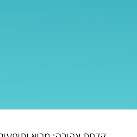
קדחת צהובה: מבוא ותופעות 