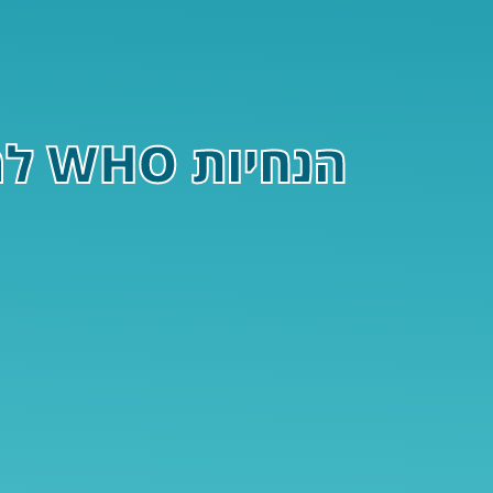
הנחיות WHO למניעת שעלת: אימון חיסוני כמודל חדש