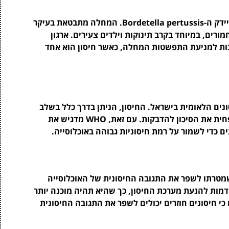
שעלת היא מחלה זיהומית חמורה הנגרמת על ידי חיידק ה-Bordetella pertussis. המחלה מתבטאת בעיקר
מורים, במיוחד בקרב תינוקות וילדים צעירים. ארגון
 אסטרטגיות שונות למניעת התפשטות המחלה, כאשר חיסון הוא אחד
נים הלאומית בישראל. החיסון, הניתן בדרך כלל בשלב
מוקדם של חיי הילד, מספק הגנה מפני המחלה ומפחית את הסיכון להדבקות. עם זאת, WHO מדגיש את
 כדי לשמור על רמת חיסוניות גבוהה באוכלוסייה.
 חיסוני הוא מודל חדש המוצע על ידי WHO, שמטרתו לשפר את התגובה החיסונית של האוכלוסייה
קדמות להנעת מערכת החיסון, כך שהיא תהיה מוכנה יותר
י חיסונים חוזרים יכולים לשפר את התגובה החיסונית