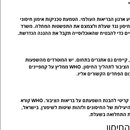
ארגון הבריאות העולמי. הטמעת טכניקות אימון חיסוני
החיסון נגד שעלת ולצמצם את התפשטות המחלה. משרד
יים כדי להבטיח שהאוכלוסייה תקבל את ההגנה הנדרשת.
י, קיימים גם אתגרים בתחום. יש המוטרדים מהשפעות
לוואי אפשריות של החיסונים, וכן מהצורך לגייס את הציבור לתהליך החיסון. WHO ממליץ על קמפיינים
ום הפחדים הקשורים אליו.
מעקב אחרי התוצאות של חיסון ואימון חיסוני נחשב קריטי להבנת השפעתם על בריאות הציבור. WHO קורא
עילות של החיסונים ולזהות שיטות לשיפורן. בישראל,
תת התחלואה בשעלת.
חיסון