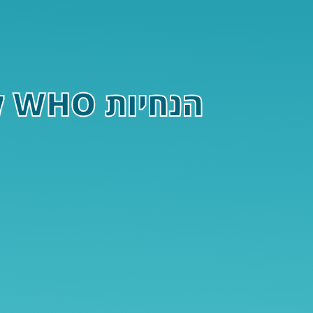
הנחיות WHO לעידוד אוורור חללים במאבק נגד דנגי