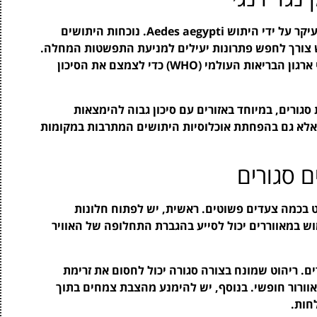
דנגי היא מחלה נגיפית המועברת על ידי יתושים, ובעיקר על ידי היתוש Aedes aegypti. נוכחות היתושים
יש צורך לחפש פתרונות יעילים למניעת התפשטות המחלה.
אוורור חללים הוא אחד מהצעדים המומלצים על ידי ארגון הבריאות העולמי (WHO) כדי לצמצם את הסיכון
סגורים, במיוחד באזורים עם סיכון גבוה להימצאות
, אלא גם בהפחתת אוכלוסיות היתושים המתרבות במקומות
ם סגורים
ט בכמה צעדים פשוטים. ראשית, יש לפתוח חלונות
וש במאווררים יכול לסייע בהגברת התחלופה של האוויר
ם. ריהוט שמונח בצורה סגורה יכול לחסום את זרימת
וורור חופשי. בנוסף, יש להימנע מהצבת צמחים בתוך
חות.