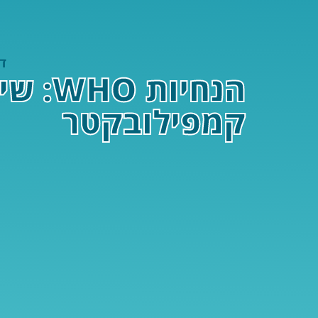
ד
הנחיו
קמפילובקטר