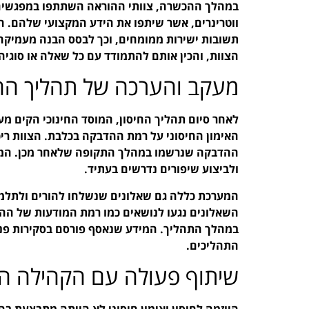
במהלך ההכשרה, צוותי ההוראה השתתפו במפגשים אי
ווטרינרים, אשר שיתפו את הידע המקצועי שלהם. 
תשובות ישירות ממומחים, וכך לבסס הבנה מעמיקה
הצוות, והכין אותם להתמודד עם כל שאלה או סוגי
מעקב והערכה של תהליך החי
לאחר סיום תהליך החיסון, המוסד החינוכי הקים 
האימון החיסוני על רמת ההדבקה בכלבת. הצוות ריכז
ההדבקה שנרשמו במהלך התקופה שלאחר מכן. המיד
ולביצוע שיפורים נדרשים בעתיד.
המערכת כללה גם שאלונים שנשלחו להורים ולתלמיד
השאלונים נגעו לנושאים כמו רמת המודעות של ההור
במהלך התהליך. המידע שנאסף פורסם בסקירות פנימ
התהליכים.
שיתוף פעולה עם הקהילה ה
היוזמה לחיסון ואימון חיסוני לא הייתה מתבצעת 