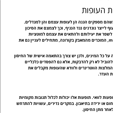
ת העופות
כשהם מספקים הגנה הן לעופות עצמם והן למגדלים.
וף לייצר נוגדנים נגד הנגיף, וכך לצמצם את הסיכון
 לשפר את יעילותם ולהתאים את עצמם למוטציות
החדשות של הנגיף. לדוגמה, חיסונים מבוססי mRNA, המוכרים מהמאבק בקורונה, מתחילים לעניין גם את
 על כל המינים, ולכן יש צורך בהתאמה אישית של החיסון
ם להוביל לא רק להדבקות, אלא גם להפסדים כלכליים
המלצות הווטרינרים ולוודא שהעופות מקבלים את
ת העדר.
פעות לוואי. תופעות אלו יכולות לכלול תגובות מקומיות
ום או ירידה בתיאבון. במקרים נדירים, עשויות להתרחש
אחר מתן החיסון.