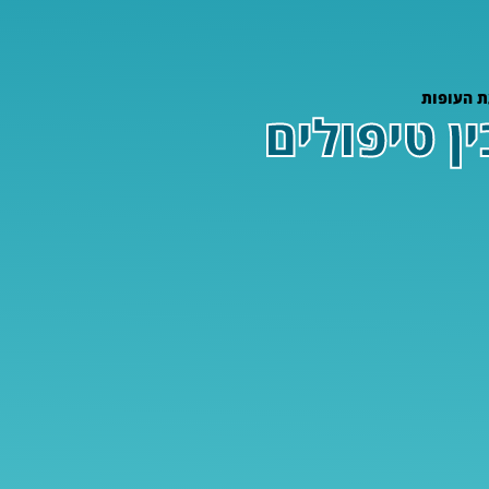
עת העופות
ין טיפולים