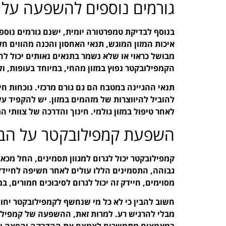
גורמים נוספים להשפעה על 
בנוסף לבדיקת טמפרטורה יומית, ישנם גורמים נוספ
איכות המזון המוגש, תנאי האחסון והכנה מהווים חל
מבושל כראוי או שלא נשמר בתנאים נאותים יכול לה
הקמפילובקטר נפוץ במזון מהחי, במיוחד בעופות, ול
תנאי ההגיינה במטבח הם גם גורם מרכזי. נוכחות חי
להוביל להיווצרות של מזהמים במזון. יש להקפיד על 
לאחר טיפול במזון גולמי. חינוך והדרכה של צוותי 
השפעת קמפילובקטר על הבר
קמפילובקטר יכול לגרום למגוון תסמינים, החל מכא
גבוהה, התסמינים הללו עולים לאחר חשיפה לחיידק
מסוימים, חיידק זה יכול לגרום לסיבוכים חמורים, 
חשוב להבין כי לא כל מי שנחשף לקמפילובקטר יחו
מבלי להרגיש רע. למרות זאת, ההשפעה של קמפילוב
במאמצים מתמשכים לצמצם את ההדבקה והפצה של ה