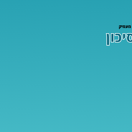
 מעמיק
כון