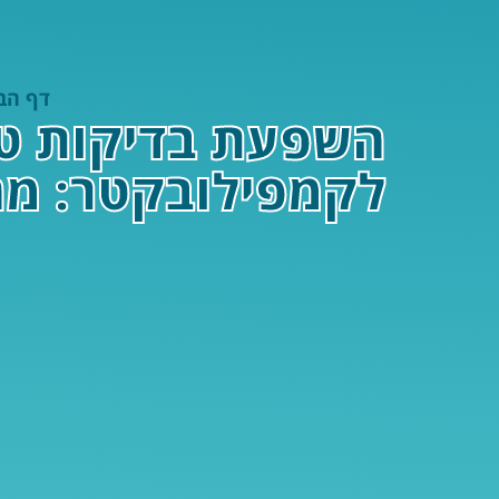
דף הב
השפעת בדיקות טמ
לקמפילובקטר: מ