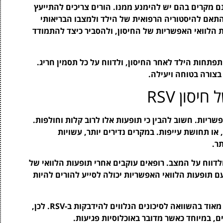
שנם מקרים בהם יש להימנע ממנו. הורים צריכים להתייעץ
תאם להיסטוריה הרפואית של הילד ולמצבו הבריאותי
ת הלוואי האפשריות של החיסון, ולהסביר כיצד להתמודד
פתחות הילד לאחר החיסון, ולדווח על כל תסמין חריג.
צורה בטוחה ויעילה.
סון RSV
R ישנן תופעות לוואי אפשריות. חשוב להבין כי תופעות אלו לרוב קלות וחולפות.
 או תחושת עייפות. במקרים נדירים יותר, עשויות
ר.
ולדווח על המצב. רופאים עוקבים אחרי תופעות הלוואי של
עם תופעות הלוואי האפשריות יכולה לסייע להורים להיות
כמו כן, יש להבין כי הסיכון לתופעות לוואי הוא נמוך מאוד בהשוואה לסיכונים הנלווים להידבקות ב-RSV. לכן,
ם, במיוחד כאשר מדובר באוכלוסיות פגיעות.