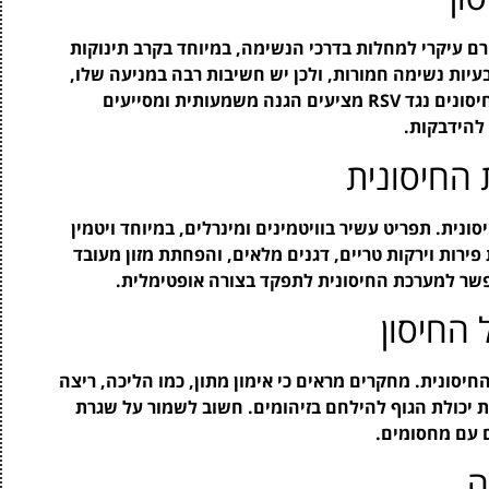
RSV (Respiratory Syncytial V) הוא גורם עיקרי למחלות בדרכי הנשימה, במיוחד בקרב תינוקות
לבעיות נשימה חמורות, ולכן יש חשיבות רבה במניעה שלו,
במיוחד בעונות בהן התפרצות הווירוס נפוצה יותר. חיסונים נגד RSV מציעים הגנה משמעותית ומסייעים
להידבקות.
 החיסונית
ונית. תפריט עשיר בוויטמינים ומינרלים, במיוחד ויטמין
כת פירות וירקות טריים, דגנים מלאים, והפחתת מזון מעובד
שר למערכת החיסונית לתפקד בצורה אופטימלית.
החיסון
סונית. מחקרים מראים כי אימון מתון, כמו הליכה, ריצה
את יכולת הגוף להילחם בזיהומים. חשוב לשמור על שגרת
 עם מחסומים.
ה