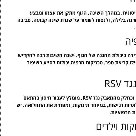
סונית. במהלך השינה, הגוף מתקן את עצמו ומבצע
יים לחיסון. מומלץ לכוון ל-7-9 שעות שינה בלילה, ולנסות לשמור על שגרת שינה קבועה. סביבה
יה
רידה ביכולת ההגנה של הגוף. ישנה חשיבות רבה להקדיש
ילו קריאת ספר. טכניקות הרפיה יכולות לסייע בשיפור
RSV
חיסונים מהווים כלי מרכזי במניעת מחלות וזיהומים, וכחלק מהמאבק נגד RSV, מומלץ לעבור חיסון בהתאם
וסיות רגישות, במיוחד תינוקות, ומפחית את התחלואה. יש
ת הרפואיות.