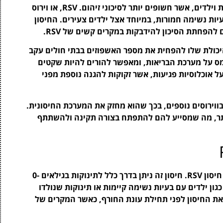
חיסון RSV מציע יתרונות רבים, במיוחד עבור תינוקות וילדים, אשר חשופים יותר לסיכוני זיהום. RSV, או וירוס
יות נשימה חמורות, במיוחד אצל ילדים צעירים. החיסון
להפחתת הסיכון להידבקות במקרים קשים של RSV.
יכולת שלו להפחית את מספר האשפוזים בבתי חולים עקב
RSV מסייע בהקטנת העומס על מערכת הבריאות, ומאפשר להורים להיות שקטים
על אוכלוסיות פגיעות, אשר זקוקות להגנה נוספת מפני
כון להדבקה בווירוסים נוספים, בכך שהוא מחזק את המערכת החיסונית.
יותר, מה שמסייע להם להתפתח בצורה תקינה ולהשתתף
מומלץ להורים להכיר את ההנחיות וההמלצות לגבי חיסון RSV. חיסון זה ניתן בדרך כלל לתינוקות בגילאים 0-
כגון ילדים עם בעיות נשימה קיימות או תינוקות שנולדו
 את החיסון לפני תחילת עונת החורף, כאשר המקרים של