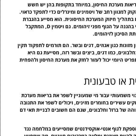
ריאות מערכת החיסון, במיוחד בתקופות בהן יש חשש
וב להבין כי הגוף זקוק למגוון רחב של ויטמינים ומינרלים כדי לתפקד כראוי.
ם המרכזיים בתהליך חיזוק המערכת החיסונית. הוא מסייע בהגברת
ייצור תאי הדם הלבנים, אשר משחקים תפקיד מרכזי בהגנה על הגוף מפני זיהומים. גם ויטמין D, המתקבל
הסיכון לזיהומים.
בץ וselenium נמצאים במגוון מזונות כגון אגוזים, דגים ובשר. הם תורמים לתפקוד תקין
בונים, כמו דגים, ביצים ובשר רזה, מסייעת גם היא
פריט היומי יכול לעזור לחזק את מערכת החיסון ולהפחית
 או טבעונית
נוי משמעותי עבור מי שמעוניין לשפר את בריאות מערכת
ירוקים עשירים בחומרים מזינים, ויכולים לשפר את התגובה
והה של ברזל וחלבונים, שגם הם חשובים לבניית תאי דם
 מספקת לגוף אנטי-אוקסידנטים שמסייעים במלחמה נגד
ה להיות מאוזנת ומלאה במרכיבים חיוניים, מה שמסייע