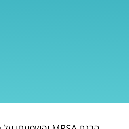
הבנת MRSA והשפעתו על מערכת החיסון