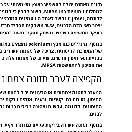
תזונה מאוזנת יכולה להשפיע באופן משמעותי על ב
למחלות זיהומיות כמו MRSA. חש
לדוגמה, ויטמין C נחשב לאחד הוויטמיני
בעיקר מחשיפה לשמש, משחק תפקיד חשוב בהפחתת 
בנוסף, מינרלים כמו א
של המערכת החיסונית. צריכה של מזונות עשירים בחל
בבניית תאי חיסון חדשים. שילוב של מזונות אלה בת
את הסיכון להתפשטות MRSA.
הקפיצה לעבר תזונה צמחונית
המעבר לתזונה צמחונית או טבעונית יכול להוות שי
החיסון. מזונות כמו קטניות, זרעים, אגוזים וירקות 
החיסונית. לדוגמה, עדשים ואפונה מכילים כמות גב
לבנים.
בנוסף, תזונה עשירה בירקות עליים כמו תרד וקייל
רדיקלים חופשיים. תזונה צמחונית או טבעונית יכול