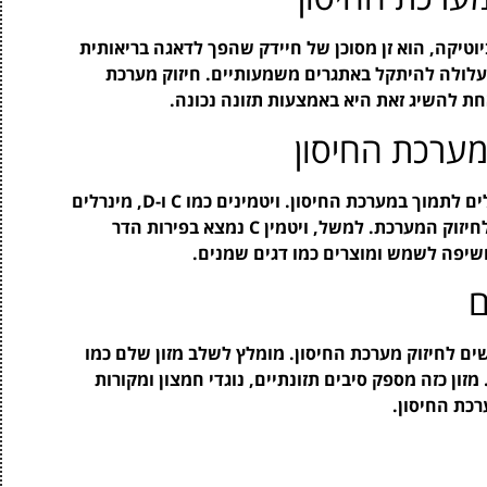
יביוטיקה, הוא זן מסוכן של חיידק שהפך לדאגה בריאותית
 MRSA, מערכת החיסון עלולה להיתקל באתגרים משמעותיים. חיזוק מערכת
חת להשיג זאת היא באמצעות תזונה נכונה.
 מערכת החיסון
תזונה מאוזנת מכילה מגוון של רכיבים חיוניים שיכולים לתמוך במערכת החיסון. ויטמינים כמו C ו-D, מינרלים
כמו אבץ וברזל, וחלבונים איכותיים הם אבני הבניין לחיזוק המערכת. למשל, ויטמין C נמצא בפירות הדר
ם
שים לחיזוק מערכת החיסון. מומלץ לשלב מזון שלם כמו
 מזון כזה מספק סיבים תזונתיים, נוגדי חמצון ומקורות
רכת החיסון.