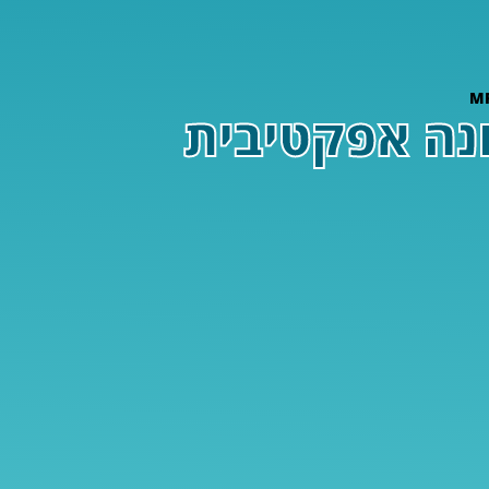
החיסון: הנחיות WHO לתזונה אפקטיבית