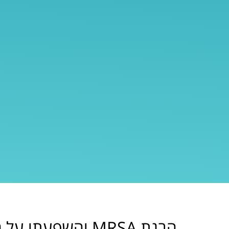
הבנת MRSA והשפעתו על הבריאות