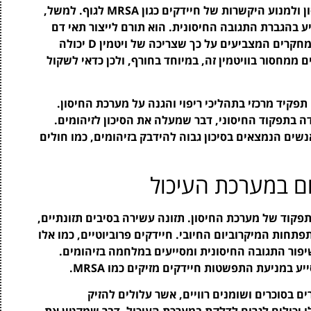
תוספי תזונה יכולים לשפר את פעילות מערכת החיסון ולמנוע היקשרות של חיידקים כגון MRSA לגוף. למשל,
 חזק, המסייע בהגברת התגובה החיסונית. הוא תורם לייצור תאי דם
לבנים, שמסייעים להילחם בזיהומים. בנוסף, ישנם מחקרים המצביעים על כך שצריכה של ויטמין D יכולה
 ממחסור בוויטמין זה, במיוחד בחורף, ולכן כדאי לשקול
תפקיד מרכזי בתהליכי ריפוי והגנה על מערכת החיסון.
דה בתפקוד החיסוני, דבר שמעלה את הסיכון לזיהומים.
שים הנמצאים בסיכון גבוה להידבק בזיהומים, כמו חולים
ם במערכת העיכול
פקוד של מערכת החיסון. תזונה עשירה בסיבים תזונתיים,
פתחות המיקרוביום החיובי. חיידקים פרוביוטיים, כמו אלו
יפור התגובה החיסונית ומסייעים במלחמה בזיהומים.
ע במניעת התפשטות חיידקים מזיקים כמו MRSA.
ם בסוכרים ושומנים רוויים, אשר עלולים להזיק
אלו יכולים לגרום לדלקת במערכת העיכול, דבר שמקטין את