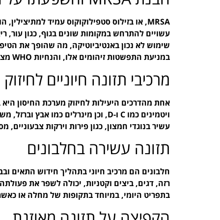
MRSA, או בזילוס סטפילוקוקוס עמיד למתיצילין, 
עשויים להתרחש במקומות שונים בגוף, כגון עור, ר
שימוש לא נכון באנטיביוטיקה, מה שהופך את הטיפו
במניעת התפשטות זיהומים אלו, והנחיות WHO מציעות דרכים רבות להשגת מטרה זו באמצעות תזונה נכונה.
מרכיבי תזונה חיוניים לחיזוק 
אחת מהדרכים היעילות לחיזוק מערכת החיסון היא בא
ויטמינים כמו C ו-D, וכן מינרלים כמו 
עשיר בנוגדי חמצון, כגון פירות וירקות צבעוניים, מ
תזונה עשירה בחלבונים
חלבונים הם מרכיב חיוני בתהליך חידוש התאים ובבנ
בתפריט היומי, במיוחד בתקופות של מחלה או כאשר
הקפיצה על תזונה מאוזנת