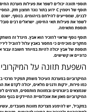
תוסף של ויטמין C ידוע בתור נוגד חמצון
לשפר את פעילות תאי החיסון. ישראלים רבים סובלים
תוספת מתאימה.
תוסף נוסף שראוי להזכיר הוא אבץ. מינרל זה משחק 
מחקרים מוכיחים כי מחסור באבץ עלול להוביל לירי
תוספת של אבץ יכולה להיות במיוחד חשובה עבור אנ
כרוניים או קשישים.
השפעת תזונה על המיקרוביו
המיקרוביום במערכת העיכול משחק תפקיד מרכזי בת
כמו פירות, ירקות ודגנים מלאים, יכולה לקדם את הת
שנמצאים ביוגורטים ובמזונות מותססים, תורמים לש
המיקרוביום מאזן את אוכלוסיית החיידקים בגוף ומסיי
במקביל, יש להימנע מצריכת מזונות מעובדים, עשירי
למיקרוביום ולהגביר את הסיכון לזיהומים. מזונות 