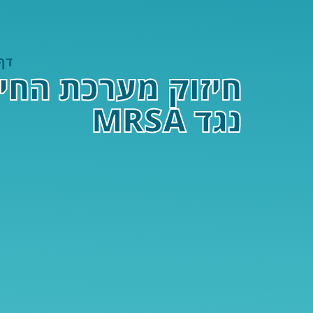
דף
נגד MRSA