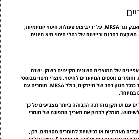
יים
שימור על היגיינת ידיים גבוהה הוא צעד קרדינלי במאבק נגד MRSA. על ידי ביצוע פעולות חיטוי יומיומיות,
ון לזיהומים. השקעה בהבנה וביישום של נהלי חיטוי היא חיונית
אפיינים של המוצרים השונים הקיימים בשוק. ישנם
וחומרים נוספים המיועדים לחיטוי. מוצרי חיטוי מבוססי
אלכוהול, לדוגמה, מוכיחים את עצמם כיעילים ביותר כנגד מגוון רחב של חיידקים, כולל MRSA. חומרים עם
ים עם תו תקן מהדרגה הגבוהה ביותר מצביעים על כך
ם לשימוש. מומלץ לבדוק את תאריך התפוגה של חומרי
ים מאלרגיות או רגישויות לחומרים מסוימים. לכן,
מומלץ לבחור חומר חיטוי ידידותי לעור, אשר מכיל מרכיבים מרגיעים כמו אלוורה או ויטמין E, אשר יכולים