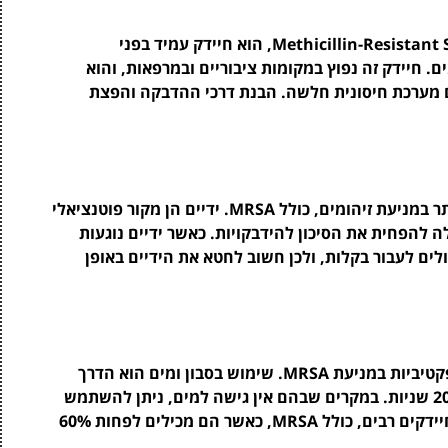
MRSA, ראשי תיבות של Methicillin-Resistant Staphylococcus Aureus, הוא חיידק עמיד בפני
ים. חיידק זה נפוץ במקומות ציבוריים ובמרפאות, והוא
ם מערכת חיסונית חלשה. הבנת דרכי ההדבקה והפצת
חיטוי ידיים יומיומי הוא אחד הצעדים החשובים ביותר במניעת זיהומים, כולל MRSA. ידיים הן מקור פוטנציאלי
לה להפחית את הסיכון להידבקויות. כאשר ידיים נוגעות
לים לעבור בקלות, ולכן חשוב לחטא את הידיים באופן
ישנן מספר טכניקות לחיטוי ידיים אשר נחשבות לאפקטיביות במניעת MRSA. שימוש בסבון ומים הוא הדרך
היעילה ביותר, כאשר יש לשטוף את הידיים לפחות 20 שניות. במקרים שבהם אין גישה למים, ניתן להשתמש
בחומרי חיטוי מבוססי אלכוהול, אשר יכולים להרוג חיידקים רבים, כולל MRSA, כאשר הם מכילים לפחות 60%