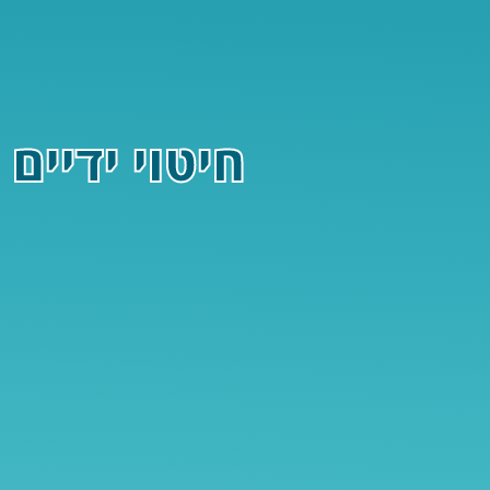
חיטוי ידיים י