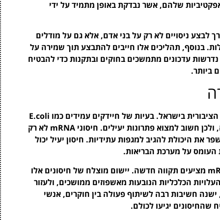
ה של האפקטיביות שלהם, אשר נבדקת באופן מתמיד על ידי
ך לבצע ניסויים לא רק על בני אדם, אלא גם על מודלים
ות. בנוסף, תהליכים אלו חייבים להתבצע תוך שמירה על
נדרשות עדכונים מתמשכים בחוקים ובתקנות כדי להבטיח
 ביותר.
ה
החיסונים החדשים עשויים לשנות את פני הבריאות הציבורית בישראל. בעיות של חיידקים עמידים כמו E.coli
עמיד עלולות להוביל לתחלואה גבוהה ואף לתמותה, ולכן חשוב למצוא פתרונות יעילים. חיסוני mRNA לא רק
ר את היכולת להגיב למגפות עתידיות. חיסון יעיל יכול
העומס על מערכת הבריאות.
במציאות של זיהומים חיידקיים עמידים, חיסוני mRNA מציעים תקווה חדשה. יישום מוצלח של חיסונים אלו
עלויות הכלכליות הנובעות מאשפוזים ממושכים, ולעזור
ישנה חשיבות רבה לשיתוף פעולה בין חוקרים, אנשי
 שהחיסונים יגיעו לכולם.