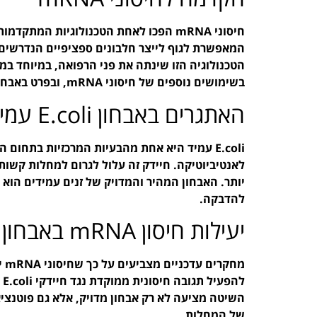
חיסוני mRNA הפכו לאחת הטכנולוגיות המ
המאפשרת לגוף לייצר חלבונים ספציפיים הנדרשים 
הטכנולוגיה הזו שינתה את פני הרפואה, במיוחד ב
בשימושים נוספים של חיסוני mRNA, ובפרט באבחון חיידקי E.coli עמיד.
האתגרים באבחון E.coli עמיד
E.coli עמיד היא אחת מהבעיות המרכזיות בתחום
לאנטיביוטיקה. חיידק זה עלול לגרום למחלות קשות
יותר. האבחון המהיר והמדויק של זנים עמידים הוא 
להדבקה.
יעילות חיסון mRNA באבחון E.coli עמיד
מח
לה
השיטה מציעה לא רק אבחון מדויק, אלא גם פוטנציא
של המחלות.