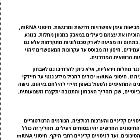
הטכנולוגיות המודרניות המיועדות לפיתוח חיסונים מביאות עימן אפשרויות חדשות ומרגשות. חיסוני mRNA,
וכיחו את עצמם כיעילים במאבק במגוון מחלות. בנוגע
ון E.coli עמיד, החדשנות בתחום זה מציעה לא רק טכנולוגיות מתקדמות אלא גם
מידים. חיסון זה מבוסס על עקרונות המאפשרים זיהוי
אות הרפואית המודרנית.
בל רק לחיסונים נגד מחלות ויראליות, אלא ניתן להרחיבו גם לאבחון
חיידקים בצורה שמדגישה את היתרונות של טכנולוגיה זו. חיסוני mRNA יכולים להכיל מידע גנטי על חיידקי
גדנים המתאימים ולפעול באופן מיידי להילחם בזיהום. גישה
ביוטיים, שכן תהליך האבחון והתגובה יתקצרו משמעותית.
ניים של ניסויים קליניים והערכות רגולציה. הגורמים הרגולטוריים
חיסונים החדשים יהיו בטוחים ויעילים. תהליך זה כולל
מספר שלבים, החל מאבחון מוקדם של ההשפעות והסיכונים, ועד לניסויים קליניים רחבי היקף. חיסוני mRNA