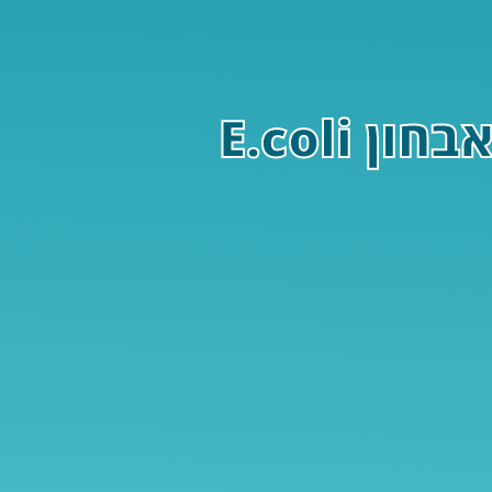
חיסון mRNA: האסטרטגיה המתקדמת לאבחון E.coli