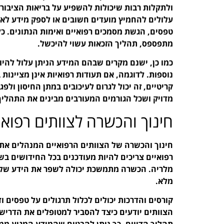
ולתקלות רבות שיכולות להשפיע על בריאות הציבור
עלולים להחמיץ מועדים חשובים או לספק מידע לא מד
טפסים, הגשת מסמכים רפואיים ואימות הנתונים. 
מתפספס, תהליך הזכאות עשוי להיכשל.
כמו כן, ישנם מקרים שבהם המידע הניתן עלול להיות
נוספות. לדוגמה, אם תעודות רפואיות אינן מציינות 
קריטיים, זה יכול לגרום לעיכובים במתן החיסון ול
מדויק ושכל הגורמים המעורבים מבינים את התהליך
חינוך והכשרה לצוותים רפואי
חינוך והכשרה של הצוותים הרפואיים המנהלים את ת
רפואיים צריכים להיות מעודכנים בכל החידושים בשי
מלריה. הכשרה מתמשכת יכולה לשפר את הידע של הע
מלא.
קורסים והדרכות יכולים לכלול תרגולים על טפסים 
הצוותים יודעים כיצד להסביר למטופלים את הדרישו
תהליך הדיווח. כך ניתן להבטיח שהמידע המגיע ממט