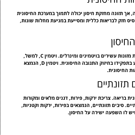
 במאבק במגפה, אך תזונה מחזקת חיסון יכולה לתמוך במערכת החיסונית
סיס חזק לבריאות כללית ומסייעת במניעת מחלות שונות,
החיסון
כדי לתמוך במערכת החיסונית, יש להקפיד על צריכת מזונות עשירים בויטמינים ומינרלים. ויטמין C, למשל,
נמצא בפירות כמו תפוזים, קיווי וגרגרי יער, והוא ידוע בתפקידו בחיזוק התגובה החיסונית. ויטמין D, הנמצא
ת החיסונית.
 תזונתיים
ת בריאה. צריכת ירקות, פירות, דגנים מלאים ומקורות
ים. סיבים תזונתיים, הנמצאים בפירות, ירקות וקטניות,
יש לו השפעה ישירה על החיסון.