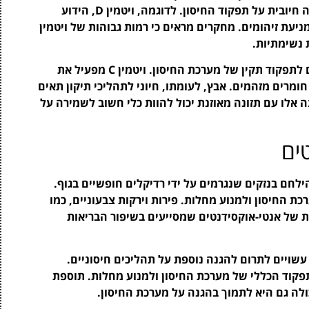
19. ויטמינים ומינרלים מסוימים נמצאו בעלי השפעה חיובית על תפקוד החיסון. לדוגמה, ויטמין D, הידוע
יעת זיהומים. מחקרים מראים כי רמות גבוהות של ויטמין
ויטמינים נוספים, כמו ויטמין C ואבץ, גם הם חשובים לתפקוד תקין של מערכת החיסון. ויטמין C מפעיל את
חומרים מזהמים. אבץ, לעומתו, חיוני לתהליכי תיקון תאים
ה אלו עם תזונה מאוזנת יכול להוות כלי חשוב לשמירה על
ים
לחם בנזקים שנגרמים על ידי רדיקלים חופשיים בגוף.
ת החיסון ולמנוע מחלות. פירות וירקות צבעוניים, כמו
ות של אנטי-אוקסידנטים שמסייעים בשיפור הבריאות
ם עשויים לתרום להגנה נוספת על תהליכים חיסוניים.
פקוד הכללי של מערכת החיסון ולמנוע מחלות. תוספת
ולה גם היא לתמוך בהגנה על מערכת החיסון.