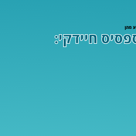
ע מהן
פסיס חיידקי: