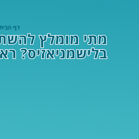
דף הבית
מתי מומלץ להשתמש
בלישמניאזיס? ראי