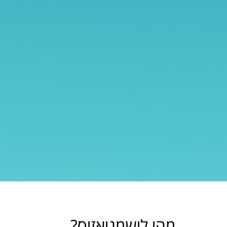
מהי לישמניאזיס?