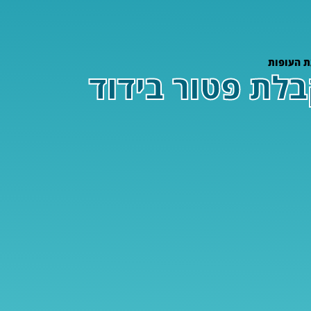
ת העופות
בלת פטור בידוד