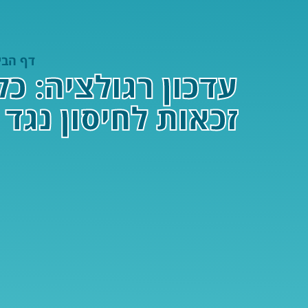
דף הבי
עדכון רגולציה: כ
זכאות לחיסון נגד RSV