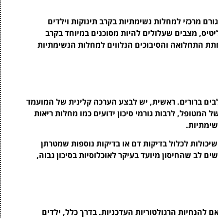
RSV (Respiratory Syncytial Viru) הוא גורם מרכזי למחלות נשימתיות בקרב תינוקות וילדים
וליטיס, מצבים שעלולים להיות מסוכנים במיוחד בקרב
 נגד RSV נועד לסייע בהפחתת התחלואה והסיבוכים הנלווים למחלות הנשימתיות
יסון נגד RSV כולל מספר שלבים ברורים. ראשית, יש לבצע הערכה קלינית של המועמד
ל המטופל, לרבות גורמי סיכון ידועים כמו מחלות ריאות
שימתיות.
יכולות לכלול בדיקות דם או בדיקות נוספות שמטרתן
ם לב שהחיסון מיועד בעיקר לאוכלוסיות בסיכון גבוה,
חיסון נגד RSV משתנים בהתאם להנחיות הרגולטוריות העדכניות. בדרך כלל, ילדים