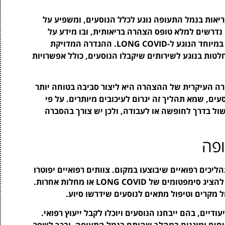
יאות בנמל התעופה נוגע לכלל הנוסעים, ומשפיע על
דרשים למלא טופס הצהרה בריאותית, ובו מידע על
מצבם הבריאותי הנוכחי, היסטורית מחלות קודמות, במיוחד הנוגע ל-LONG COVID. ההגדרה המדויקת
ות בנוגע לשירותים שיקבלו הנוסעים, כולל אפשרויות
ה העיקרית של ההצהרה היא ליצור סביבה בטוחה יותר
ים, שמא תהליך זה יגרום לעיכובים מיותרים. על פי
שול בדרך לחופשה או לעבודה, ולכן יש צורך בהסברה
ופה
יכים רפואיים שיבוצעו במקום. צוותים רפואיים יפוטרו
במטרה לספק שירותי בריאות לנוסעים אשר עשויים להציג סימפטומים של LONG COVID או מחלות אחרות.
ל מקרים וטיפול מתאים לנוסעים שידרשו סיוע.
ודיים, בהם ייבחנו הנוסעים ויוכלו לקבל ייעוץ רפואי.
וחים ומוגנים במהלך שהותם בנמל התעופה, ובכך לשפר