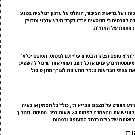
ייה במודעות לגבי Long COVID והשלכותיו על בריאות הציבור, הוחלט על עדכון רגולציה בנוגע
ה להבטיח כי הנוסעים יוכלו לקבל מידע עדכני ומדויק
ת הטווח של המחלה.
מלא טופס הצהרה בטרם עלייתם למטוס. הטופס יכלול
ימפטומים קיימים או כל מצב רפואי אחר שיכול להשפיע
 צוותי הבריאות בנמל התעופה לצורך מתן טיפול
ע מפורט על מצבם הבריאותי, כולל כל תסמין או בעיה
רפואית שיכולה להיות רלוונטית למצבם. בנוסף, יש להגיש את ההצהרה לפחות 24 שעות לפני הטיסה. תהליך
ריאותם של כולם בנמל התעופה ובמטוס.
ות