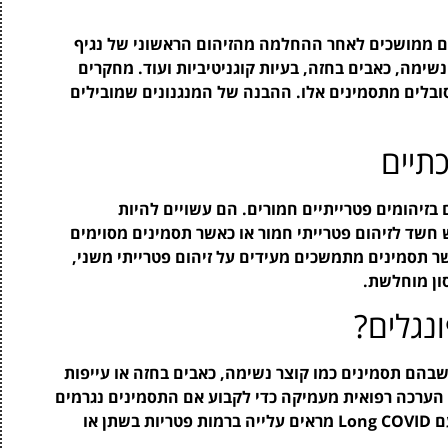
תסמינים ממושכים לאחר ההחלמה מהזיהום הראשוני של נגיף
נשימה, כאבים בחזה, בעיות קוגניטיביות ועוד. מחקרים
ים כי כ-10-30% מהחולים שפותחו COVID-19 סובלים מתסמינים אלו. ההבנה של המנגנונים שמובילים
תיים
בזיהומים פטרייתיים חמורים. הם עשויים להיות
Long C, במיוחד כאשר יש חשד לזיהום פטרייתי חמור או כאשר תסמינים מסוימים
ר תסמינים מתמשכים מעידים על זיהום פטרייתי משני,
ון מוחלשת.
נגלים?
בהם תסמינים כמו קוצר נשימה, כאבים בחזה או עייפות
הערכה רפואית מעמיקה כדי לקבוע אם התסמינים נגרמים
על ידי זיהום פטרייתי. בנוסף, במקרים בהם חולים עם Long COVID מראים עלייה ברמות פטריות בשתן או