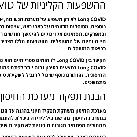
ההשפעות הקליניות של Long COVID
Long COVID לא רק משפיע על מערכת הנשימה
נוספים. מטופלים מדווחים על כאבי ראש, עייפות כרונ
ובמפרקים. תסמינים אלו יכולים להימשך חודשים
חיי היומיום של המטופלים. ההשפעות הללו מצריכ
בריאות המטופלים.
הקשר בין Long COVID לזיהומים פט
Long COVID נמצאים בסיכון גבוה יותר לפת
החיסונית. זהו גורם נוסף שיכול להוביל לשקילת טי
מתמשכים.
הבנת תפקוד מערכת החיסון
במערכת החיסון, מה שמוביל לירידה ביכולת להתמו
מהחולים מפתחים תגובות חיסוניות לא תקינות שי
במצבים כאלה, יש צורך לבחון את השפעת הטיפול ה