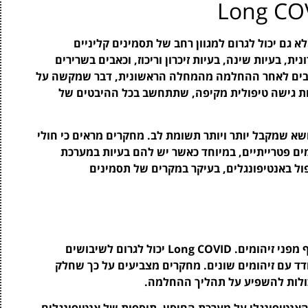
, אלא גם יכול לגרום למגוון רחב של תסמינים קליניים
ית, בעיות שינה, בעיות זיכרון וריכוז, וכאבים בשרירים
 רבים לאחר ההחלמה מהמחלה הראשונית, דבר שמקשה על
ות גישה טיפולית מקיפה, שתתחשב בכל ההיבטים של
רייתיים הוא נושא שמקבל יותר ויותר תשומת לב. מחקרים מראים כי חולי
ח זיהומים פטרייתיים, במיוחד כאשר יש להם בעיות במערכת
פול באנטיפונגלים, בעיקר במקרים של תסמינים
מערכת החיסון משחקת תפקיד חיוני בהגנה על הגוף מפני זיהומים. Long COVID יכול לגרום לשיבושים
דד עם זיהומים שונים. מחקרים מצביעים על כך שחלק
כולות להשפיע על תהליך ההחלמה.
אנטיפונגלי על מערכת החיסון. תוספות של אנטיפונגלים