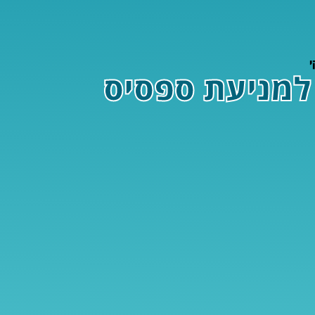
י
למניעת ספסיס