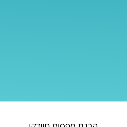
הבנת ספסיס חיידקי