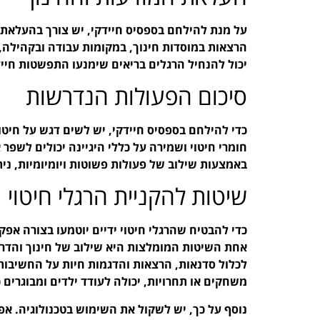
על מנת להילחם בספסיס חיידקי, יש צורך בהעלאת המ
הרצאות במוסדות חינוך, במקומות עבודה ובקהילה, 
יכול להנחיל הרגלים בריאים שימנעו התפשטות חייד
סיכום הפעולות הנדרשות
כדי להילחם בספסיס חיידקי, יש לשים דגש על חיטוי
חומרי חיטוי ושמירה על כללי היגיינה יכולים לשפר 
באמצעות שילוב של פעולות פשוטות ויומיומיות, ני
שיטות להקניית הרגלי חיטוי
כדי להבטיח שהרגלי חיטוי ידיים יוטמעו בצורה אפ
אחת השיטות המומלצות היא שילוב של חינוך והדרכה 
לכלול סדנאות, הרצאות והדגמות חיות על החשיבות 
משחקים או תחרויות, יכולה לעודד ילדים ומבוגרים
נוסף על כך, יש לשקול את השימוש בטכנולוגיה. א