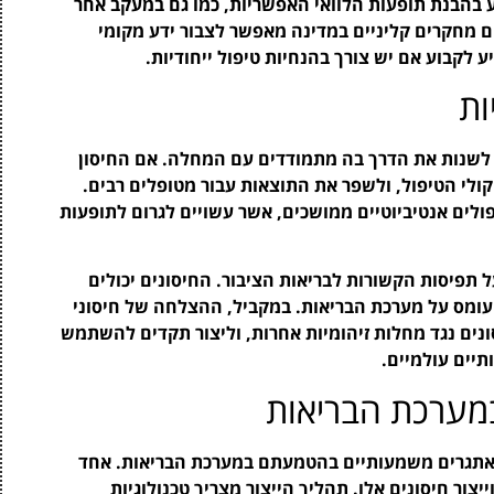
 בהבנת תופעות הלוואי האפשריות, כמו גם במעקב אחר
ם מחקרים קליניים במדינה מאפשר לצבור ידע מקומי
 לקבוע אם יש צורך בהנחיות טיפול ייחודיות.
ות
 קשה עשויה לשנות את הדרך בה מתמודדים עם המחלה. אם החיסון
וקולי הטיפול, ולשפר את התוצאות עבור מטופלים רבים.
ולים אנטיביוטיים ממושכים, אשר עשויים לגרום לתופעות
ש בחיסוני mRNA ישפיע גם על תפיסות הקשורות לבריאות הציבור. החיסונים יכולים
מס על מערכת הבריאות. במקביל, ההצלחה של חיסוני
סונים נגד מחלות זיהומיות אחרות, וליצור תקדים להשתמש
תיים עולמיים.
מערכת הבריאות
אל הרב של חיסוני mRNA, קיימים אתגרים משמעותיים בהטמעתם במערכת הבריאות. אחד
צור חיסונים אלו. תהליך הייצור מצריך טכנולוגיות