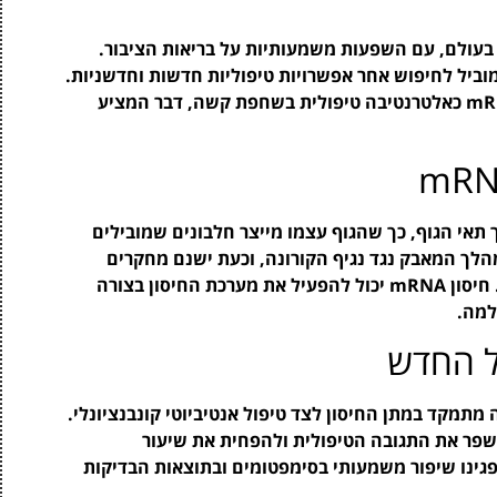
ולם, עם השפעות משמעותיות על בריאות הציבור.
וביל לחיפוש אחר אפשרויות טיפוליות חדשות וחדשניות.
לאחרונה, פותח פרוטוקול חדשני המשלב חיסון mRNA כאלטרנטיבה טיפולית בשחפת קשה, דבר המציע
נטי לתוך תאי הגוף, כך שהגוף עצמו מייצר חלבונים שמובילים
מהלך המאבק נגד נגיף הקורונה, וכעת ישנם מחקרים
שמציינים את הפוטנציאל שלה גם בתחום השחפת. חיסון mRNA יכול להפעיל את מערכת החיסון בצורה
למה.
ל החדש
לב חיסון mRNA בשחפת קשה מתמקד במתן החיסון לצד טיפול אנטיביוטי קונבנציונלי.
לשפר את התגובה הטיפולית ולהפחית את שיעור
פגינו שיפור משמעותי בסימפטומים ובתוצאות הבדיקות