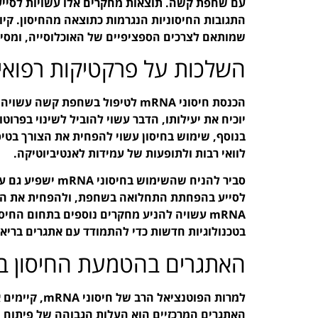
עם שחפת קשה. תוצאות מחקרים אלו עשויות לסייע
התגובות החיסוניות הנגרמות כתוצאה מהחיסון. קיו
שמותאם לצרכים הספציפיים של האוכלוסייה, ומסייע
השלכות על פרקטיקות רפואי
הכנסת חיסוני mRNA לטיפול בשחפת
יוכיח את יעילותו, הדבר עשוי להוביל לשינוי בפרוט
בנוסף, שימוש בחיסון עשוי להפחית את הצורך בטיפ
לוואי רבות ולתופעות של עמידות לאנטיביוטיקה.
סביר להניח שהשימו
לסייע בהפחתת התחלואה בשחפת, ולהפחית את העו
mRNA עשויה להניע מחקרים נוספים בתחום החי
בטכנולוגיות חדשות כדי להתמודד עם אתגרים בריאו
האתגרים בהטמעת החיסון ב
למרות הפוטנצי
האתגרים המרכזיים הוא העלות הגבוהה של פיתוח ויי