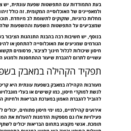
בעת התמודדות עם התפשטות שפעת עונתית, יש צור
ולמאפיינים של האוכלוסייה המקומית. זה כולל זיהוי
מחלות כרוניות, שזקוקים לתשומת לב מיוחדת. תוכני
שמצביעים על התפשטות השפעת וההשפעות שלה על
בנוסף, יש חשיבות רבה בהבנת התנהגות הציבור בעת
הגורמים שמניעים את האוכלוסייה להתחסן או להימנ
חיסון שיכולות לכלול חינוך לציבור, פרסומים תקש
עשויים לתרום להגברת שיעור ההתחסנות ולמנוע 
תפקיד הקהילה במאבק בשפ
מעורבות הקהילה במאבק בשפעת עונתית היא קריטי
לגשת למוקדי חיסון, כמו קשישים או בעלי מוגבלויו
להוביל להגברת האמון במערכת הבריאות ולחיזוק ה
אירועים קהילתיים, כמו ימי חיסון פתוחים, יכולים 
פעילויות אלו גם מספקות הזדמנות להעלות את המו
תומכת. אנשי מקצוע בתחום הבריאות יכולים לשתף
תועלות החיסון וכיצד הוא מסייע במניעת התפשטות