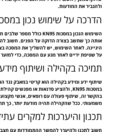
ולהגביר את המודעות.
הדרכה על שימוש נכון במסכות 95
השימוש הנכון במסכות KN95 כ
אותה כך שתשב בצורה הדוקה על הפנים. חשוב לה
היגיינה. לאחר השימוש, יש להשליך את המסכה בצור
על שטיפת ידיים לאחר מגע עם המסכה, כדי למזער 
תמיכה בקהילה ושיתוף מידע
שיתוף ידע ומידע בקהילה הוא קריטי במאבק נגד 
במסכות KN95, ולהציע סדנאות או מפגשים 
בהקשר זה, שיתוף פעולה עם רופאים, אנשי מקצוע ב
משמעותי. ככל שהקהילה תהיה מודעת יותר, כך תת
תכנון והיערכות למקרים עתיד
חשוב לתכנן ולהיערך להמשך ההתמודדות עם חצבת. 