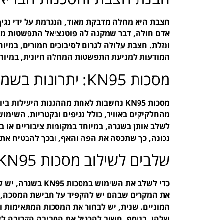
חצבת היא מחלה מדבקת מאוד, הנגרמת על ידי נגי
אדם חולה, דבר שמקנה לה פוטנציאל התפשטות מהיר
ונזלת. חצבת עלולה לגרום לסיבוכים חמורים, במיו
המודעות למניעת התפשטות המחלה חיונית, במיוחד
מסכות KN95: יתרונות בשמירה על הבריאות
מהחלקיקים באוויר, כולל נגיפים ובקטריות. השימ
לשלב אותן בשגרה, במיוחד במקומות ציבוריים או ב
נכונה, כך שתכסה את הפה והאף, ובכך להבטיח את 
שלבים לשילוב מסכות KN95 בשגרה
כדי לשלב את השימו
את המקרים שבהם יש להקפיד על חבישת המסכה, כמו
המוניים. שנית, יש לבחור את המסכות המתאימות ול
שלהן. בנוסף, חשוב להרגיל את הסביבה הקרובה 