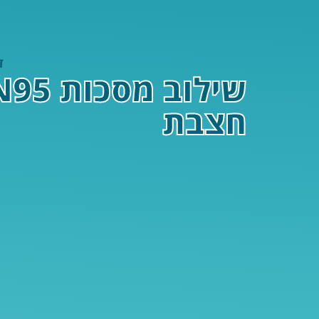
ד
חצבת