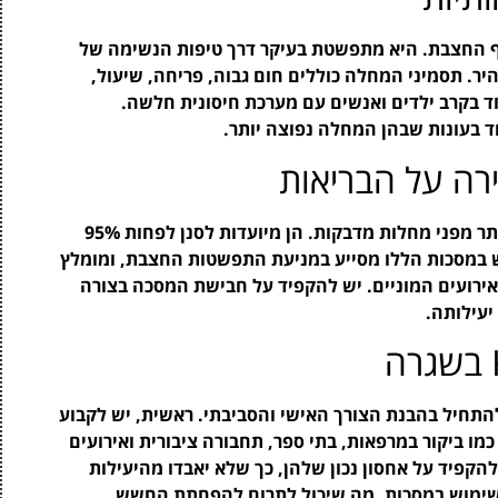
ף החצבת. היא מתפשטת בעיקר דרך טיפות הנשימה של
. תסמיני המחלה כוללים חום גבוה, פריחה, שיעול,
חד בקרב ילדים ואנשים עם מערכת חיסונית חלשה.
 בעונות שבהן המחלה נפוצה יותר.
מסכות KN95 נחשבות לאחת מההגנות היעילות ביותר מפני מחלות מדבקות. הן מיועדות לסנן לפחות 95%
וש במסכות הללו מסייע במניעת התפשטות החצבת, ומומלץ
אירועים המוניים. יש להקפיד על חבישת המסכה בצורה
יעילותה.
ש במסכות KN95 בשגרה, יש להתחיל בהבנת הצורך האישי והסביבתי. ראשית, יש לקבוע
 ביקור במרפאות, בתי ספר, תחבורה ציבורית ואירועים
הקפיד על אחסון נכון שלהן, כך שלא יאבדו מהיעילות
לשימוש במסכות, מה שיכול לתרום להפחתת החשש