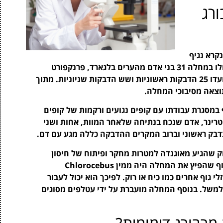
רג
וא נגיף ממשפחת ה-Filoviridae, הנקרא נגיף
מרבורג. הוא תועד לראשונה בשנת 1967, לאחר שחלו במחלה 31 בני אדם מהערים בלגארד, פרנקפורט
ומרבורג (מערב גרמניה). בהתפרצות המפורסמת, תועדו 25 הדבקות ראשוניות ושש הדבקות שניוניות. מתוך
במסגרת עבודתו עם קופים נגועים ורקמות של קופים
וטרינר, אדם שנכח בנתיחה שלאחר המוות, אחות ושני
נדבק ראשוני וברוב המקרים ההדבקה כללה מגע עם דם.
רוק שהגיע מאוגנדה למטרות מחקר ופיתוח של חיסון
למחלת הפוליו. לקוף הירוק ישנם שישה מינים והקוף שהפיץ את המחלה היה ממין Chlorocebus
ונוזלי גוף אחרים כמו כיח או רוק. לפיכך הוא יכול לעבור
למשל. בנוסף המחלה מועברת על ידי עטלפים מסוגים