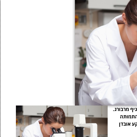
יף מרבורג.
התמותה
ע אובדן