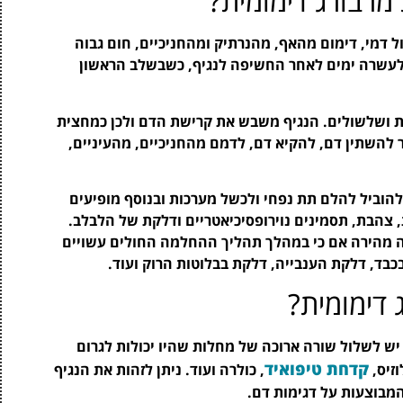
רבורג דימומית?
 דמי, דימום מהאף, מהנרתיק ומהחניכיים, חום גבוה
 לעשרה ימים לאחר החשיפה לנגיף, כשבשלב הראשון
 ושלשולים. הנגיף משבש את קרישת הדם ולכן כמחצית
ר להשתין דם, להקיא דם, לדמם מהחניכיים, מהעיניים,
הוביל להלם תת נפחי ולכשל מערכות ובנוסף מופיעים
צהבת, תסמינים נוירופסיכיאטריים ודלקת של הלבלב.
 מהירה אם כי במהלך תהליך ההחלמה החולים עשויים
בד, דלקת הענבייה, דלקת בבלוטות הרוק ועוד.
דימומית?
יש לשלול שורה ארוכה של מחלות שהיו יכולות לגרום
קדחת טיפואיד
זיס,
, כולרה ועוד. ניתן לזהות את הנגיף