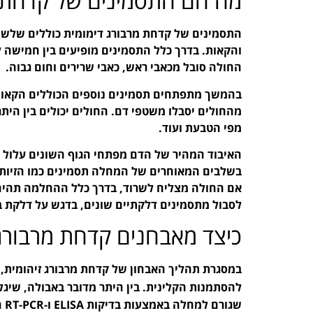
מה הם התסמינים של קדחת מ
התסמינים של קדחת מרבורג דימומית כוללים שלשול
והקאות. בדרך כלל התסמינים מופיעים בין חמישה
החולה סובל מכאבי ראש, כאבי שרירים וחום גבוה.
בהמשך מתפתחים תסמינים נוספים הכוללים הקאות
מהחולים יסבלו משטפי דם. החולים יכולים בין הית
מפי הטבעת ועוד.
האיבוד המהיר של הדם מפתחי הגוף השונים עלול ל
בשלבים המאוחרים של המחלה תסמינים כמו הזיות, 
אם החולה מצליח לשרוד, בדרך כלל ההחלמה תהיה
לסבול מתסמינים דלקתיים שונים, בדגש על דלקת בכ
כיצד מאבחנים קדחת מרבורג 
במסגרת תהליך האבחון של קדחת מרבורג זיהומית, 
להסתמנות הקלינית. בין היתר מדובר באבולה, שיגלו
שגורם למחלה באמצעות בדיקות ELISA ו-RT-PCR המבוצעות על דגימות דם.